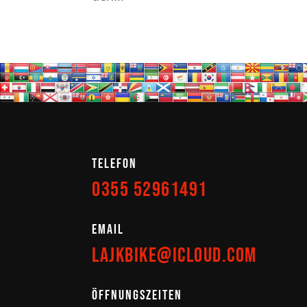
Telefon
0355 52961491
EMail
lajkbike@icloud.com
Öffnungszeiten