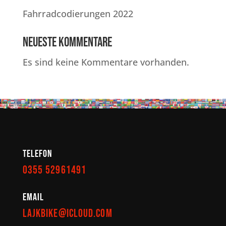
Fahrradcodierungen 2022
Neueste Kommentare
Es sind keine Kommentare vorhanden.
Telefon
0355 52961491
EMail
lajkbike@icloud.com