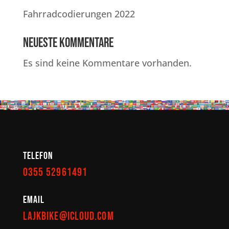
Fahrradcodierungen 2022
Neueste Kommentare
Es sind keine Kommentare vorhanden.
Telefon
0355 52961491
EMail
lajkbike@icloud.com